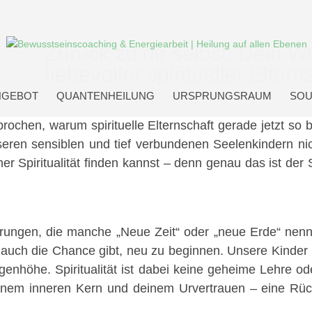
Zurück zu dir selbst: Dein 
liebevoller spiritueller Eltern
NGEBOT
QUANTENHEILUNG
URSPRUNGSRAUM
SOU
prochen, warum spirituelle Elternschaft gerade jetzt s
eren sensiblen und tief verbundenen Seelenkindern ni
ner Spiritualität finden kannst – denn genau das ist der
erungen, die manche „Neue Zeit“ oder „neue Erde“ nenne
r auch die Chance gibt, neu zu beginnen. Unsere Kinder 
ugenhöhe. Spiritualität ist dabei keine geheime Lehre o
einem inneren Kern und deinem Urvertrauen – eine Rü