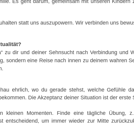
amilie. Es geht darum, gemeinsam mit unseren Kindern
uhalten statt uns auszupowern. Wir verbinden uns bewus
tualität?
a“ zu dir und deiner Sehnsucht nach Verbindung und Wa
stung, sondern eine Reise nach innen zu deinem wahren S
n.
au ehrlich, wo du gerade stehst, welche Gefühle da
ekommen. Die Akzeptanz deiner Situation ist der erste S
 in kleinen Momenten. Finde eine tägliche Übung, z
ist entscheidend, um immer wieder zur Mitte zurückz